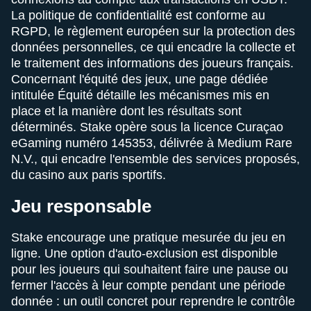
La politique de confidentialité est conforme au
RGPD, le règlement européen sur la protection des
données personnelles, ce qui encadre la collecte et
le traitement des informations des joueurs français.
Concernant l'équité des jeux, une page dédiée
intitulée Équité détaille les mécanismes mis en
place et la manière dont les résultats sont
déterminés. Stake opère sous la licence Curaçao
eGaming numéro 145353, délivrée à Medium Rare
N.V., qui encadre l'ensemble des services proposés,
du casino aux paris sportifs.
Jeu responsable
Stake encourage une pratique mesurée du jeu en
ligne. Une option d'auto-exclusion est disponible
pour les joueurs qui souhaitent faire une pause ou
fermer l'accès à leur compte pendant une période
donnée : un outil concret pour reprendre le contrôle