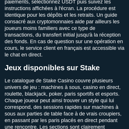
paiements, sélectionnez USDT puis suivez les
instructions affichées à l'écran. La procédure est
identique pour les dépôts et les retraits. Un guide
consacré aux cryptomonnaies aide par ailleurs les
joueurs moins familiers avec ce type de
transactions, du transfert initial jusqu'à la réception
des fonds. En cas de question sur une opération en
cours, le service client en français est accessible via
le chat en direct.
Jeux disponibles sur Stake
Le catalogue de Stake Casino couvre plusieurs
univers de jeu : machines à sous, casino en direct,
roulette, blackjack, poker, paris sportifs et esports.
Chaque joueur peut ainsi trouver un style qui lui
correspond, des sessions rapides sur machines à
sous aux parties de table face à de vrais croupiers,
en passant par les paris placés en direct pendant
une rencontre. Les sections sont clairement