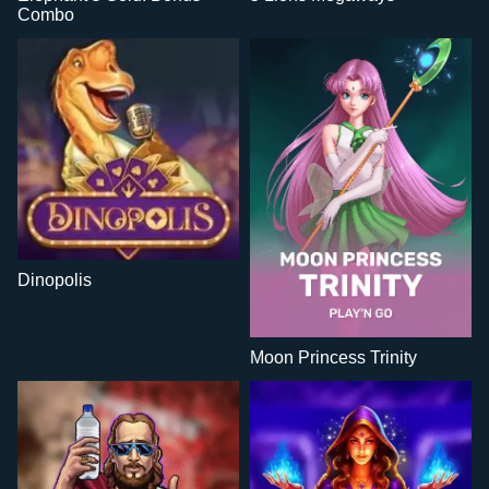
Combo
Dinopolis
Moon Princess Trinity