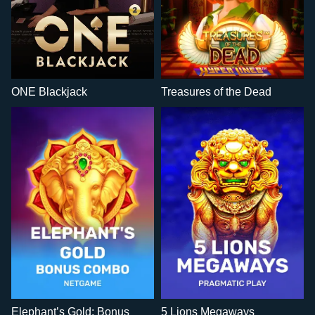
ONE Blackjack
Treasures of the Dead
Elephant’s Gold: Bonus
5 Lions Megaways