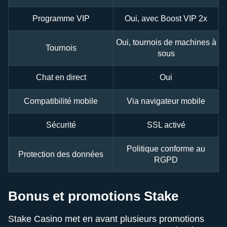
Programme VIP
Oui, avec Boost VIP 2x
Oui, tournois de machines à
Tournois
sous
Anubis Wrath
Hellevator
Chat en direct
Oui
Burning Sun Easter
The dog house
Compatibilité mobile
Via navigateur mobile
Sécurité
SSL activé
Politique conforme au
Protection des données
RGPD
Texas Hold'em Bonus Poker
Blackjack
Bonus et promotions Stake
Stake Casino met en avant plusieurs promotions