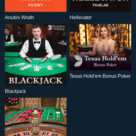
Anubis Wrath
Hellevator
Texas Hold'em Bonus Poker
Blackjack