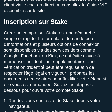
client via le chat en direct ou consultez le Guide VIP
disponible sur le site.
Inscription sur Stake
Créer un compte sur Stake est une démarche
simple et rapide. Le formulaire demande peu
d'informations et plusieurs options de connexion
sont disponibles via des services tiers comme
Google, Facebook ou Kick, ce qui évite d'avoir à
mémoriser un identifiant supplémentaire. Une
vérification d'identité peut être requise afin de
respecter l'âge légal en vigueur ; préparez les
documents nécessaires pour fluidifier cette étape si
elle vous est demandée. Suivez les étapes ci-
dessous pour ouvrir votre compte Stake.
Rendez-vous sur le site de Stake depuis votre
navigateur.