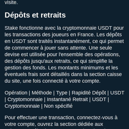
visite.
Dépôts et retraits
Stake fonctionne avec la cryptomonnaie USDT pour
les transactions des joueurs en France. Les dépôts
en USDT sont traités instantanément, ce qui permet
de commencer à jouer sans attente. Une seule
devise est utilisée pour l'ensemble des opérations,
des dépôts jusqu'aux retraits, ce qui simplifie la
gestion des fonds. Les montants minimums et les
éventuels frais sont détaillés dans la section caisse
du site, une fois connecté à votre compte.
Opération | Méthode | Type | Rapidité Dépôt | USDT
| Cryptomonnaie | Instantané Retrait | USDT |
Cryptomonnaie | Non spécifié
Pour effectuer une transaction, connectez-vous à
votre compte, ouvrez la section dédiée aux