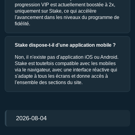
progression VIP est actuellement boostée à 2x,
uniquement sur Stake, ce qui accélère
l'avancement dans les niveaux du programme de
fidélité.
Stake dispose-t-il d'une application mobile ?
Non, il n'existe pas d'application iOS ou Android.
Stake est toutefois compatible avec les mobiles
via le navigateur, avec une interface réactive qui
s'adapte à tous les écrans et donne accès à
l'ensemble des sections du site.
2026-08-04