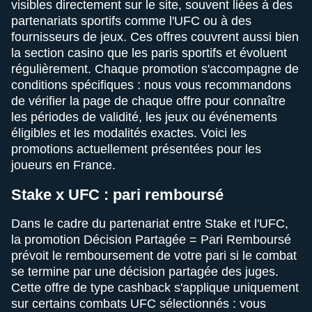
visibles directement sur le site, souvent liées à des
partenariats sportifs comme l'UFC ou à des
Deadwood R.I.P
Book of Cats
fournisseurs de jeux. Ces offres couvrent aussi bien
la section casino que les paris sportifs et évoluent
régulièrement. Chaque promotion s'accompagne de
conditions spécifiques : nous vous recommandons
de vérifier la page de chaque offre pour connaître
les périodes de validité, les jeux ou événements
éligibles et les modalités exactes. Voici les
promotions actuellement présentées pour les
joueurs en France.
Roulette
Stake x UFC : pari remboursé
Dans le cadre du partenariat entre Stake et l'UFC,
la promotion Décision Partagée = Pari Remboursé
Bonanza Billion
prévoit le remboursement de votre pari si le combat
se termine par une décision partagée des juges.
Cette offre de type cashback s'applique uniquement
sur certains combats UFC sélectionnés : vous