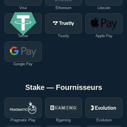
Visa
Ethereum
Litecoin
Let It Burn
Diamond Mines
Tether
Trustly
Apple Pay
ONE Blackjack
Laughing Buddha: Hold and
Treasures of the Dead
Win
Google Pay
Divine Queen
Leprechaun Heist
Stake — Fournisseurs
Striking Diamond
Pragmatic Play
Bgaming
Evolution