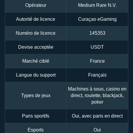
Nine To Five
Coin Up: Lightning
Opérateur
Medium Rare N.V.
Autorité de licence
Curaçao eGaming
Serpent Gold: Hold and Win
Sweet Rush Bonanza
Numéro de licence
145353
Devise acceptée
USDT
Marché ciblé
France
Langue du support
Français
The rave
Oracle of Gold
Machines à sous, casino en
Cleocatra
Treasure of Aztec
Types de jeux
direct, roulette, blackjack,
poker
Paris sportifs
Oui, avec paris en direct
Esports
Oui