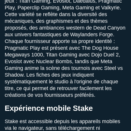
jeux : Titan Gaming, Evoslot, Daedalus, Pragmatic
Play, Paperclip Gaming, Meta Gaming et Valkyrie.
Cette variété se reflète dans la diversité des
mécaniques, des graphismes et des thèmes
proposés, des ambiances western de Dead Canyon
aux univers fantastiques de Waylanders Forge.
Chaque fournisseur apporte sa propre identité :
Pragmatic Play est présent avec The Dog House
Megaways 1000, Titan Gaming avec Dojo Duel 2,
Evoslot avec Nuclear Bombs, tandis que Meta
Gaming anime la scène des tournois avec Steel vs
Shadow. Les fiches des jeux indiquent
systématiquement le studio à l'origine de chaque
titre, ce qui permet de retrouver facilement les
créations de vos fournisseurs préférés.
Expérience mobile Stake
Stake est accessible depuis les appareils mobiles
via le navigateur, sans téléchargement ni